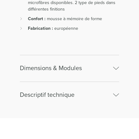
microfibres disponibles. 2 type de pieds dans
différentes finitions
Confort :
mousse à mémoire de forme
Fabrication :
européenne
Dimensions & Modules
Canapé 4 places
Descriptif technique
Largeur :
238.00cm
Canapé 4 places
Hauteur :
86.00cm
Structure :
hêtre et panneaux de particules.
Largeur :
280.00cm
Profondeur :
Pieds métal.
99.00cm
Hauteur :
86.00cm
Suspensions :
assise : ressorts Nosag.
Profondeur :