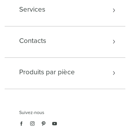
Services
Contacts
Produits par pièce
Suivez-nous
ter
re vie privée est