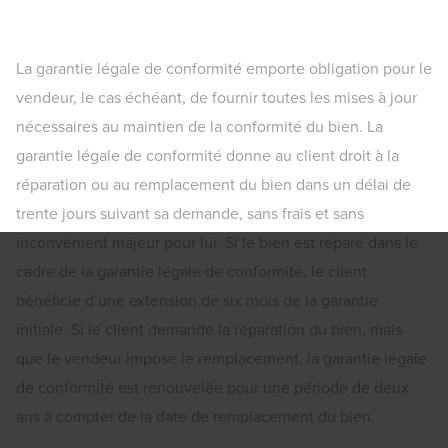
La garantie légale de conformité emporte obligation pour le
vendeur, le cas échéant, de fournir toutes les mises à jour
nécessaires au maintien de la conformité du bien. La
garantie légale de conformité donne au client droit à la
réparation ou au remplacement du bien dans un délai de
trente jours suivant sa demande, sans frais et sans
inconvénient majeur pour lui. Si le bien est réparé dans le
cadre de la garantie légale de conformité, le client
bénéficie d’une extension de six mois de la garantie
initiale. Si le client demande la réparation du bien, mais
que le vendeur impose le remplacement, la garantie légale
de conformité est renouvelée pour une période de deux
ans à compter de la date de remplacement du bien.