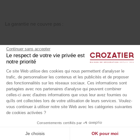
La garantie ne couvre pas :
Continuer sans accepter
Les modifications d’aspects des recouvrements
Le respect de votre vie privée est
et rembourrage dues à l’usure et à l’utilisation du
notre priorité
siège (assouplissement ou rodage des mousses)
Ce site Web utilise des cookies qui nous permettent d'analyser le
trafic, de personnaliser les contenus et les publicités et de proposer
dans des conditions d’usage normal
des fonctionnalités sur les réseaux sociaux. Ces informations sont
partagées avec nos partenaires d'analyse qui peuvent combiner
La distension résiduelle du cuir au niveau des
celles-ci avec d'autres informations que vous leur avez fournies ou
places les plus utilisées qui est liée aux
qu'ils ont collectées lors de votre utilisation de leurs services. Voulez-
vous continuer à utiliser notre site Web avec les catégories suivantes
contraintes que subit le recouvrement des sièges
de cookies activées ?
à l’utilisation
Consentements certifiés par
Les décolorations, l’altération ou toute
Je choisis
OK pour moi
modification ou détérioration d’aspects