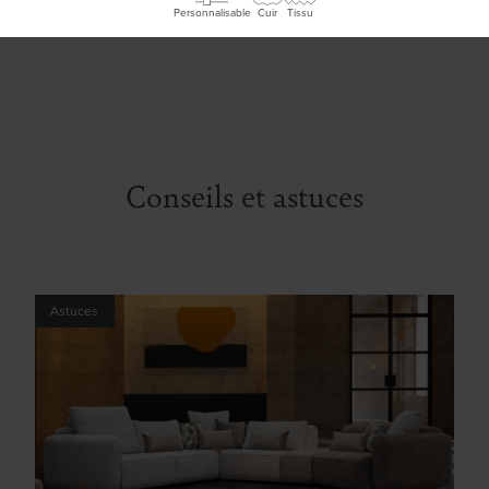
Personnalisable
Cuir
Tissu
Conseils et astuces
Astuces