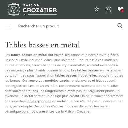
0
Tables basses en métal
Les
tables basses en métal
ont envahi les salons et pièces à vivre grâce à
l’essor du style industriel dans l’ameublement. L’heure est à ces matières
brutes et froides, caractéristiques du style indus-loft, souvent mélangés à
des matériaux plus chauds comme le bois.
Les tables basses en métal
et en
bois, connues sous l’appellation
tables basses industrielles
, adoptent toutes
les formes. On trouve des modèles carrés, ronds, ovales et très souvent
rectangulaires. Les tables en métal comprennent rarement de tiroirs, elles
sont souvent creuses, les rangements n’étant pas leur argument phare. En
revanche, le métal permet un design plus créatif. On peut trouver notamment
des superbes
tables gigognes
en métal que l’on n’aurait pas pu concevoir en
bois, par exemple. Découvrez d’autres modèles de
tables basses en
céramique
ou en bois présentés par la Maison Crozatier.