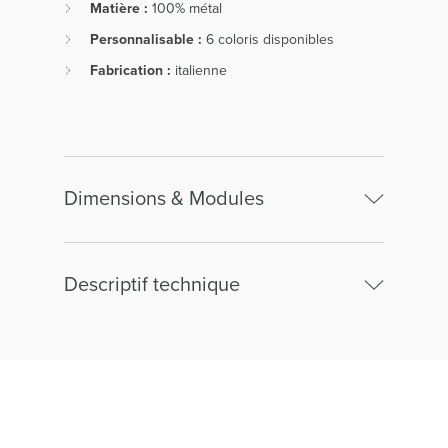
Matière :
100% métal
Personnalisable :
6 coloris disponibles
Fabrication :
italienne
Dimensions & Modules
Descriptif technique
Table basse
Principales matières, essences ou matériaux
Largeur :
60cm
:
métal 4 mm.
Hauteur :
38cm
Finitions & teintes :
poudre Epoxy.
Profondeur :
60cm
Observations :
fabrication européenne.