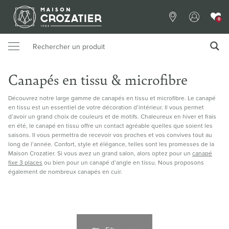
0
Canapés en tissu & microfibre
Découvrez notre large gamme de canapés en tissu et microfibre. Le canapé
en tissu est un essentiel de votre décoration d’intérieur. Il vous permet
d’avoir un grand choix de couleurs et de motifs. Chaleureux en hiver et frais
en été, le canapé en tissu offre un contact agréable quelles que soient les
saisons. Il vous permettra de recevoir vos proches et vos convives tout au
long de l’année. Confort, style et élégance, telles sont les promesses de la
Maison Crozatier. Si vous avez un grand salon, alors optez pour un
canapé
fixe 3 places
ou bien pour un canapé d’angle en tissu. Nous proposons
également de nombreux canapés en cuir.