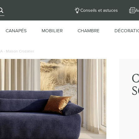
Conseils et astuces
Ac
CANAPÉS
MOBILIER
CHAMBRE
DÉCORATI
A - Maison Crozatier
C