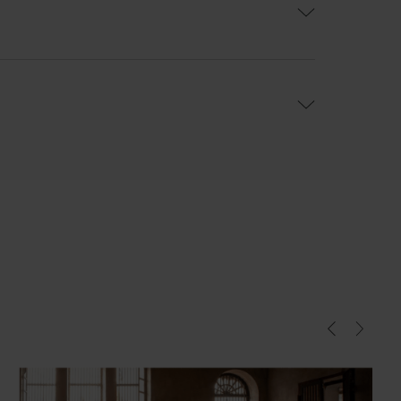
e : ressorts Nosag, dossiers : sangles élastiques.
 :
1 relaxation électrique, assise double profondeur avec
ule ». 1 batterie intégré dans l'accoudoir.