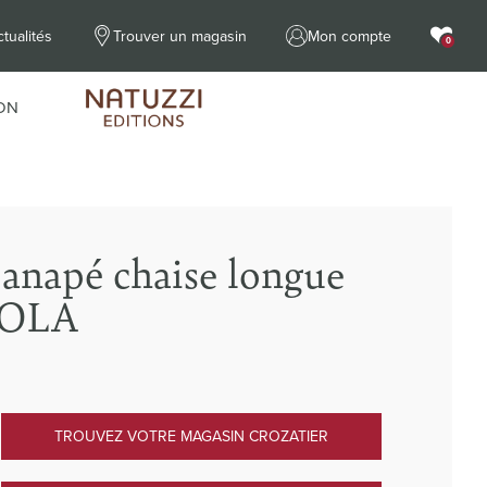
tualités
Trouver un magasin
Mon compte
0
ON
anapé chaise longue
SOLA
TROUVEZ VOTRE MAGASIN CROZATIER