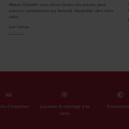
s
Maison Crozatier vous donne toutes vos astuces pour
associer correctement vos fauteuils dépareillés dans votre
salon.
Lire l'article
ils d’entretien
Livraison & montage à la
Financeme
carte