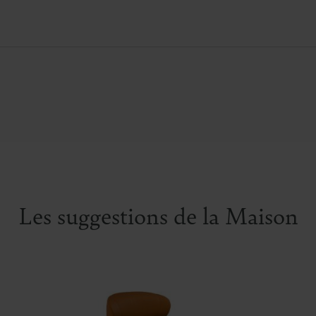
gauche
 particules. Pieds plastiques.
Suspensions :
assis
nsité : assises 40 kg/m³ HR, dossiers
Type de mécanisme
Les suggestions de la Maison
³.
dossiers « avance-rec
r dossier. Fabrication européenne.