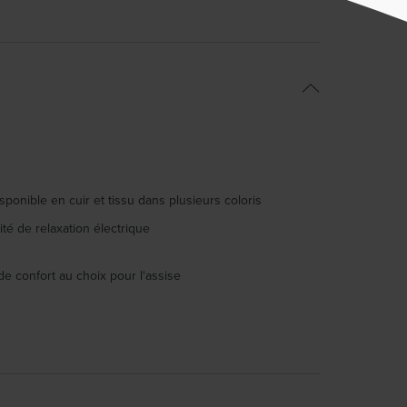
sponible en cuir et tissu dans plusieurs coloris
lité de relaxation électrique
de confort au choix pour l‘assise