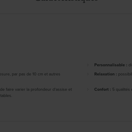
Personnalisable :
di
mesure, par pas de 10 cm et autres
Relaxation :
possibi
e faire varier la profondeur d‘assise et
Confort :
5 qualités 
tables.