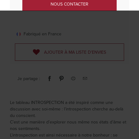
NOUS CONTACTER
Fabriqué en France
AJOUTER À MA LISTE D'ENVIES
Je partage :
Le tableau INTROSPECTION a été inspiré comme une
discussion avec soi-même : l’introspection cherche au-delà
du conscient.
C’est une manière d’explorer nous même nos états d’âme et
nos sentiments.
L’introspection est ainsi nécessaire à notre bonheur : se