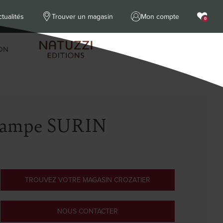
tualités
Trouver un magasin
Mon compte
0
ON
ampe SURIN
TROUVEZ VOTRE MAGASIN CROZATIER
NOUS CONTACTER