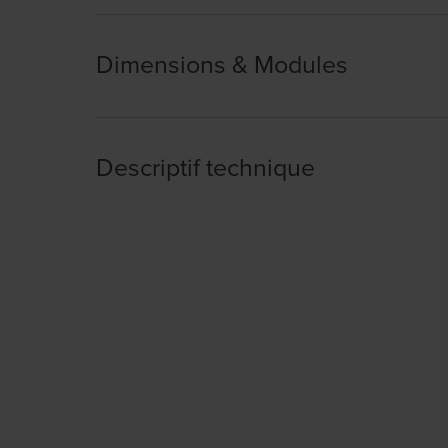
Dimensions & Modules
Descriptif technique
Largeur :
22.00cm
Hauteur :
34.00cm
Profondeur :
22.00cm
Caractéristiques :
Lampe en métal.