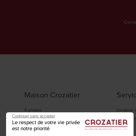
Conse
Maison Crozatier
Servi
À propos
Livraison e
Continuer sans accepter
Vos Magasins
Financem
Le respect de votre vie privée
Nos marques
FAQ
est notre priorité
Nos actualités