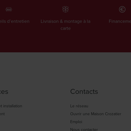
ils d’entretien
Livraison & montage à la
Financeme
carte
ces
Contacts
t installation
Le réseau
ent
Ouvrir une Maison Crozatier
Emploi
Nous contacter