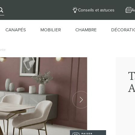
Conseils et astuces
Ac
CANAPÉS
MOBILIER
CHAMBRE
DÉCORATI
ante
T
A