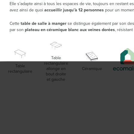
Elle s’adapte ainsi à tous les espaces de vie, toujours en restant e
avez ainsi de quoi
accueillir jusqu’à 12 personnes
pour un moment 
Cette
table de salle à manger
se distingue également par son des
par son
plateau en céramique blanc aux veines dorées
, résistant
Table
rectangulaire
Table
allonge en
Céramique
rectangulaire
bout droite
et gauche