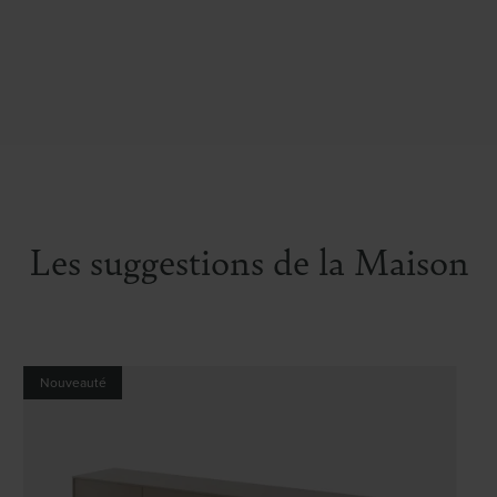
e et gauche
atériaux :
châssis et piètement en
ue brillante 12mm. Chaise : mousse
ssis et piètement en métal champagne,
Les suggestions de la Maison
lante 12mm.
Nouveauté