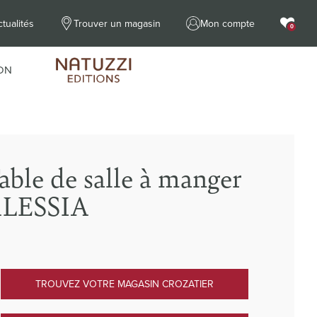
tualités
Trouver un magasin
Mon compte
0
ON
able de salle à manger
LESSIA
TROUVEZ VOTRE MAGASIN CROZATIER