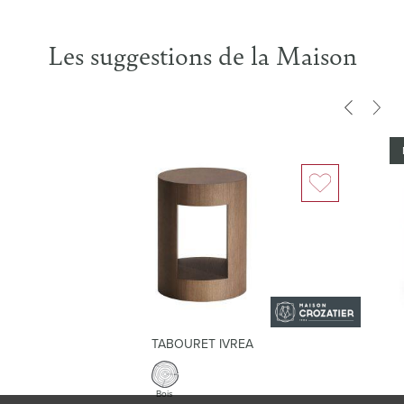
MDF. Éclairage sur façade.
Profondeur :
50.00cm
Les suggestions de la Maison
TABOURET IVREA
Bois