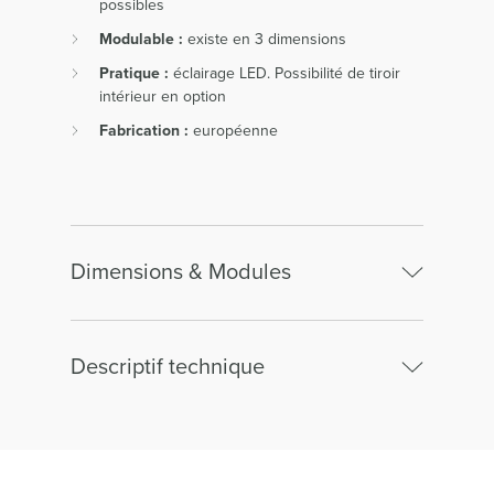
possibles
Modulable :
existe en 3 dimensions
Pratique :
éclairage LED. Possibilité de tiroir
intérieur en option
Fabrication :
européenne
Dimensions & Modules
Descriptif technique
Buffet 4 portes
Principales matières, essences ou matériaux
Largeur :
230.00cm
:
structure panneaux de particules plaqué
Hauteur :
94.00cm
chêne. Portes : incrustation de céramique sur