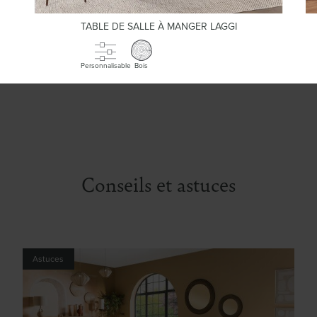
TABLE DE SALLE À MANGER LAGGI
Personnalisable
Bois
Conseils et astuces
Astuces