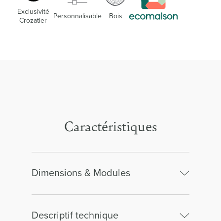
Exclusivité
Personnalisable
Bois
Crozatier
Caractéristiques
Dimensions & Modules
Descriptif technique
Largeur :
139.00cm