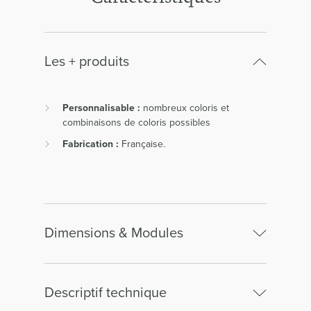
Les + produits
Personnalisable :
nombreux coloris et
combinaisons de coloris possibles
Fabrication :
Française.
Dimensions & Modules
Descriptif technique
Largeur :
28.00cm