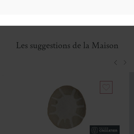
Hauteur :
45.00cm
Caractéristiques :
Matière : Céramique
française. Fabrication Française. DESIGNER
AURELIE RICHARD.
Les suggestions de la Maison