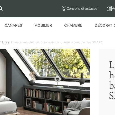
Conseils et astuces
Ac
CANAPÉS
MOBILIER
CHAMBRE
DÉCORATI
/
Lits
/
Lit escamotable horizontal avec banquette accoudoirs fins SMART
L
h
b