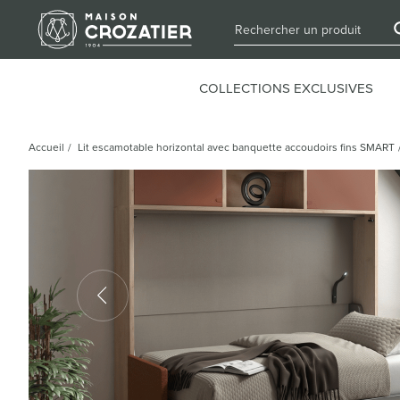
COLLECTIONS EXCLUSIVES
Accueil
/
Lit escamotable horizontal avec banquette accoudoirs fins SMART