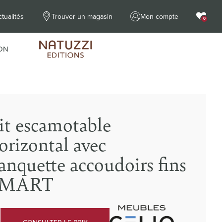
tualités
Trouver un magasin
Mon compte
0
ON
it escamotable
orizontal avec
anquette accoudoirs fins
SMART