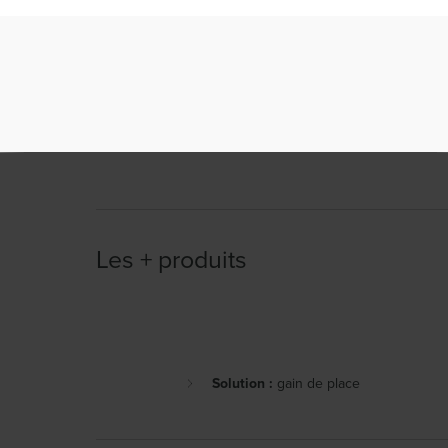
Les + produits
Solution :
gain de place