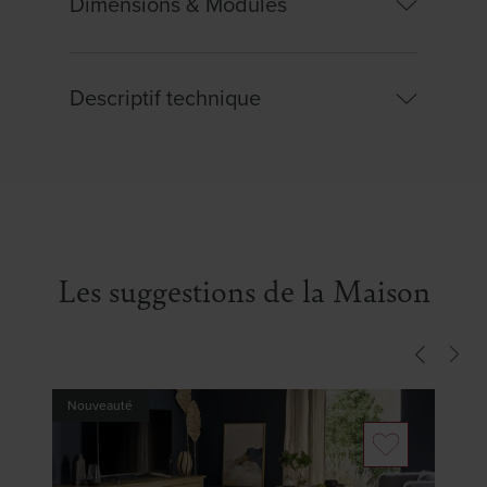
Dimensions & Modules
Descriptif technique
Largeur :
90cm
Hauteur :
34cm
Profondeur :
90cm
Principales matières, essences ou matériaux
:
Structure : métal. Dessus : mélaminé.
Les suggestions de la Maison
Nouveauté