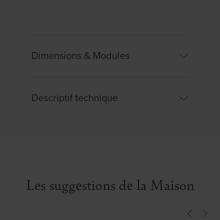
Dimensions & Modules
Descriptif technique
Largeur :
90.00cm
Hauteur :
110.00cm
Caractéristiques :
Image encadrée. Designer :
Berit Mogensen Lopez.
Les suggestions de la Maison