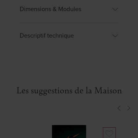
Dimensions & Modules
Descriptif technique
Largeur :
50.00cm
Hauteur :
70.00cm
Caractéristiques :
Image encadrée d'une
baguette cubique en chêne épaisseur 2.5 cm.
Les suggestions de la Maison