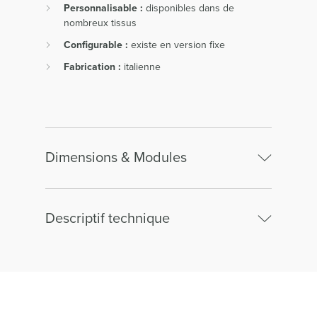
Personnalisable :
disponibles dans de
nombreux tissus
Configurable :
existe en version fixe
Fabrication :
italienne
Dimensions & Modules
Descriptif technique
Pouf rectangle
assorti au canapé
Structure :
pin massif et panneaux de
particules. Pieds métal noir ht 13.
Largeur :
60.00cm
Suspensions :
sangles élastiques
Hauteur :
43.00cm