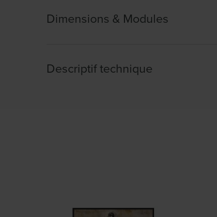
Dimensions & Modules
Descriptif technique
Largeur :
168.00cm
Hauteur :
205.00cm
Profondeur :
60.00cm
Caractéristiques :
Lampadaire en mét
également en lampe à poser. Designer
MAT Structure : METAL LAITONNÉ Aba
BANDE DORÉE Douille E27, 60W MAX.