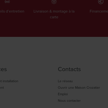
ils d’entretien
Livraison & montage à la
Financeme
carte
ces
Contacts
t installation
Le réseau
ent
Ouvrir une Maison Crozatier
Emploi
Nous contacter