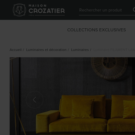
COLLECTIONS EXCLUSIVES
Accueil
/
Luminaires et décoration
/
Luminaires
/
Luminaire FILAMENT LA