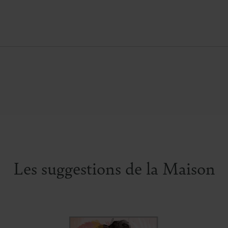
al. Ampoule non incluse. Disponible
 : Cyril GORIN. base : METAL NOIR
t jour : PERCALINE 35, AVEC UNE
Les suggestions de la Maison
 Designer : CYRIL GORIN