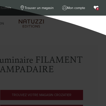
tualités
Trouver un magasin
Mon compte
0
ON
uminaire FILAMENT
LAMPADAIRE
TROUVEZ VOTRE MAGASIN CROZATIER