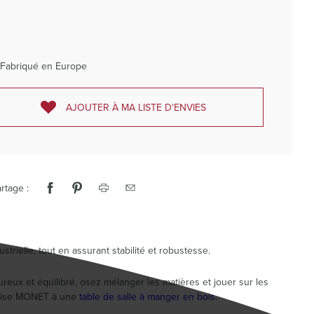
Fabriqué en Europe
AJOUTER À MA LISTE D'ENVIES
rtage :
trielle, tout en assurant stabilité et robustesse.
eux et équilibré, osez mélanger les matières et jouer sur les
haise MONET à une
table de salle à manger en bois
.