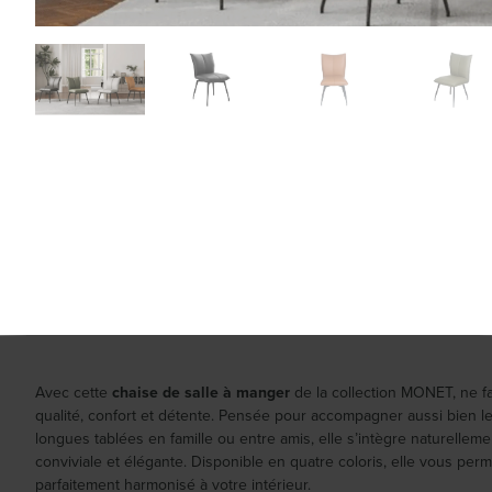
Avec cette
chaise de salle à manger
de la collection MONET, ne f
qualité, confort et détente. Pensée pour accompagner aussi bien l
longues tablées en famille ou entre amis, elle s’intègre naturellem
conviviale et élégante. Disponible en quatre coloris, elle vous p
parfaitement harmonisé à votre intérieur.