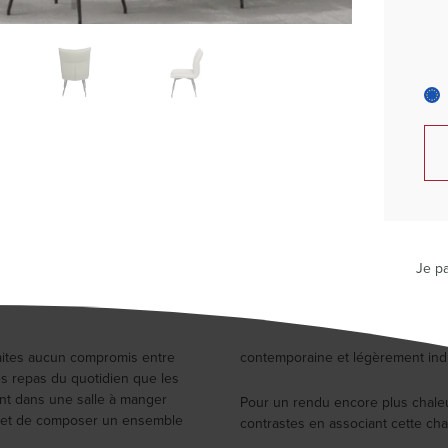
Je pa
aites aucun compromis entre
contemporaine et légèrement indus
es repas du quotidien que les
ent dans une salle à manger
Pour un rendu encore plus chaleur
ermet de composer un ensemble
contrastes en associant cette c