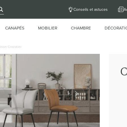
Conseils et astuces
Ac
CANAPÉS
MOBILIER
CHAMBRE
DÉCORATI
ison Crozatier
C