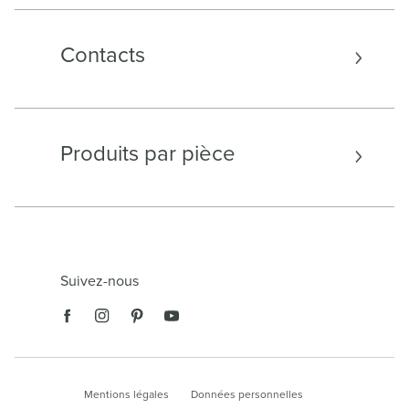
Contacts
Produits par pièce
Suivez-nous
privée est
s qui nous permettent d'analyser le
tenus et les publicités et de proposer
Mentions légales
Données personnelles
seaux sociaux. Ces informations sont